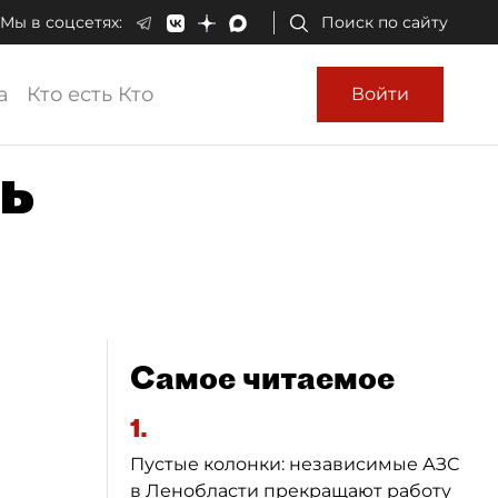
Мы в соцсетях:
Поиск по сайту
а
Кто есть Кто
Войти
ь
Самое читаемое
1.
Пустые колонки: независимые АЗС
в Ленобласти прекращают работу