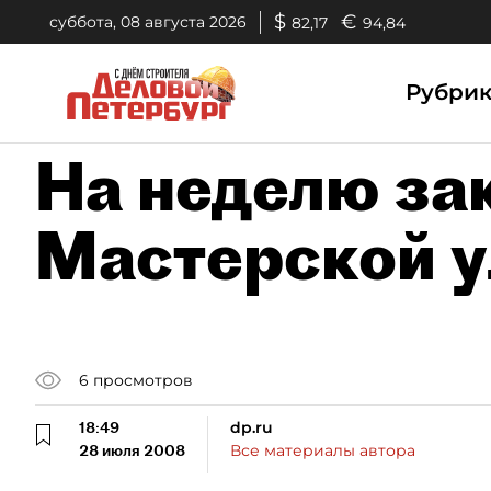
$
€
суббота, 08 августа 2026
82,17
94,84
Рубри
На неделю за
Мастерской 
6
просмотров
18:49
dp.ru
28 июля 2008
Все материалы автора