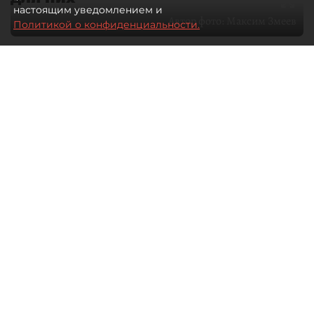
настоящим уведомлением и
Автор фото:
Максим Змеев
Политикой о конфиденциальности.
04 августа 2026
15:51
2898
Читайте нас в мессенджере Max
dp.ru
Все материалы автора
Летний календарь событий
обогатился во многих регионах.
Сегмент сегодня привлекателен как
для культурных институтов, так и для
бизнеса из "непрофильных" сфер.
Каким должен быть современный
фестиваль, чтобы оставаться
востребованным в условиях высокой
конкуренции, а также почему зритель