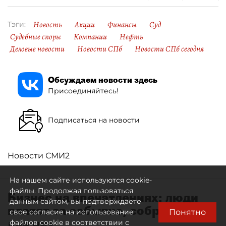
Новость
Акции
Финансы
Суд
Тэги:
Судебные споры
Компании
Нефть
Деловые новости
Новости СПб
Новости СПб сегодня
Обсуждаем новости здесь
Присоединяйтесь!
Подписаться на новости
Новости СМИ2
На нашем сайте используются cookie-
файлы. Продолжая пользоваться
Бизнес на впечатлениях: люди
данным сайтом, вы подтверждаете
платят за событие, собранное
Понятно
свое согласие на использование
для них
файлов cookie в соответствии с