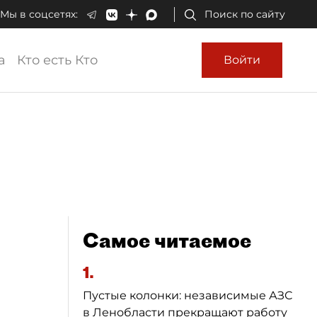
Мы в соцсетях:
Поиск по сайту
а
Кто есть Кто
Войти
Самое читаемое
1.
Пустые колонки: независимые АЗС
в Ленобласти прекращают работу