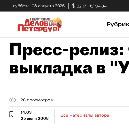
$
€
суббота, 08 августа 2026
82,17
94,84
Рубри
Пресс-релиз:
выкладка в "
28
просмотров
14:03
Все материалы автора
25 июня 2008