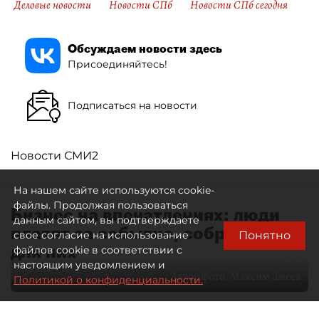
Деловые новости
Новости СПб
Новости СПб сегодня
Обсуждаем новости здесь
Присоединяйтесь!
Подписаться на новости
Новости СМИ2
На нашем сайте используются cookie-
файлы. Продолжая пользоваться
Бизнес на впечатлениях: люди
данным сайтом, вы подтверждаете
платят за событие, собранное
Понятно
свое согласие на использование
для них
файлов cookie в соответствии с
настоящим уведомлением и
Автор фото:
Максим Змеев
Политикой о конфиденциальности.
04 августа 2026
15:51
2918