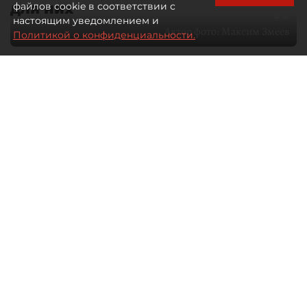
для них
файлов cookie в соответствии с
настоящим уведомлением и
Автор фото:
Максим Змеев
Политикой о конфиденциальности.
04 августа 2026
15:51
1224
Читайте нас в мессенджере Max
dp.ru
Все материалы автора
Летний календарь событий
обогатился во многих регионах.
Сегмент сегодня привлекателен как
для культурных институтов, так и для
бизнеса из "непрофильных" сфер.
Каким должен быть современный
фестиваль, чтобы оставаться
востребованным в условиях высокой
конкуренции, а также почему зритель