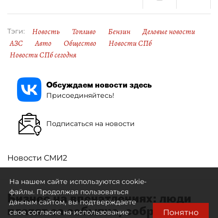
Новость
Топливо
Бензин
Деловые новости
Тэги:
АЗС
Авто
Общество
Новости СПб
Новости СПб сегодня
Обсуждаем новости здесь
Присоединяйтесь!
Подписаться на новости
Новости СМИ2
На нашем сайте используются cookie-
файлы. Продолжая пользоваться
Бизнес на впечатлениях: люди
данным сайтом, вы подтверждаете
платят за событие, собранное
Понятно
свое согласие на использование