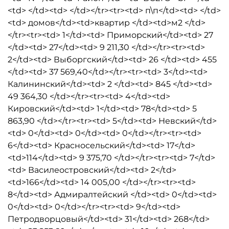
<td> </td><td> </td></tr><tr><td> п\п</td><td> </td>
<td> домов</td><td>квартир </td><td>м2 </td>
</tr><tr><td> 1</td><td> Приморский</td><td> 27
</td><td> 27</td><td> 9 211,30 </td></tr><tr><td>
2</td><td> Выборгский</td><td> 26 </td><td> 455
</td><td> 37 569,40</td></tr><tr><td> 3</td><td>
Калининский</td><td> 2 </td><td> 845 </td><td>
49 364,30 </td></tr><tr><td> 4</td><td>
Кировский</td><td> 1</td><td> 78</td><td> 5
863,90 </td></tr><tr><td> 5</td><td> Невский</td>
<td> 0</td><td> 0</td><td> 0</td></tr><tr><td>
6</td><td> Красносельский</td><td> 17</td>
<td>114</td><td> 9 375,70 </td></tr><tr><td> 7</td>
<td> Василеостровский</td><td> 2</td>
<td>166</td><td> 14 005,00 </td></tr><tr><td>
8</td><td> Адмиралтейский </td><td> 0</td><td>
0</td><td> 0</td></tr><tr><td> 9</td><td>
Петродворцовый</td><td> 31</td><td> 268</td>