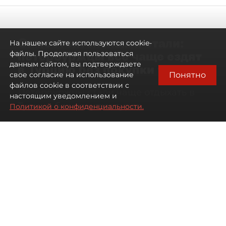
Самостоятельными стали:
На нашем сайте используются cookie-
петербуржцы всё чаще ездят
файлы. Продолжая пользоваться
данным сайтом, вы подтверждаете
в Турцию без покупки туров
Понятно
свое согласие на использование
файлов cookie в соответствии с
Петербуржцы стали чаще отдыхать в
настоящим уведомлением и
Турции без покупки туров
Политикой о конфиденциальности.
08 августа 2026
00:05
1158
Читайте нас в мессенджере Max
Дарья Дмитриева
Все материалы автора
Автор фото:
Михаил Тихонов / "ДП"