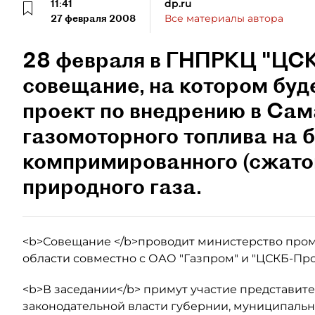
11:41
dp.ru
27 февраля 2008
Все материалы автора
28 февраля в ГНПРКЦ "ЦСК
совещание, на котором буд
проект по внедрению в Са
газомоторного топлива на 
компримированного (сжато
природного газа.
<b>Совещание </b>проводит министерство про
области совместно с ОАО "Газпром" и "ЦСКБ-Про
<b>В заседании</b> примут участие представит
законодательной власти губернии, муниципальн