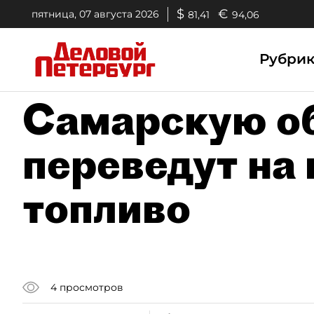
$
€
пятница, 07 августа 2026
81,41
94,06
Рубри
Самарскую о
переведут на
топливо
4
просмотров