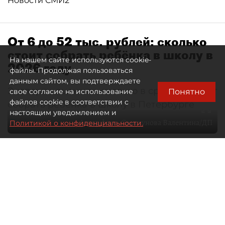
Новости СМИ2
От 6 до 52 тыс. рублей: сколько
стоит собрать ребёнка в школу в
На нашем сайте используются cookie-
2026 году
файлы. Продолжая пользоваться
данным сайтом, вы подтверждаете
Эксперты оценили, сколько в среднем стоит
Понятно
свое согласие на использование
файлов cookie в соответствии с
собрать ребёнка в школу в Петербурге
настоящим уведомлением и
Автор фото:
Свистунова Валентина/ДП
Политикой о конфиденциальности.
10 августа 2026
18:24
707
Читайте нас в мессенджере Max
Ксения Ерохина
Все материалы автора