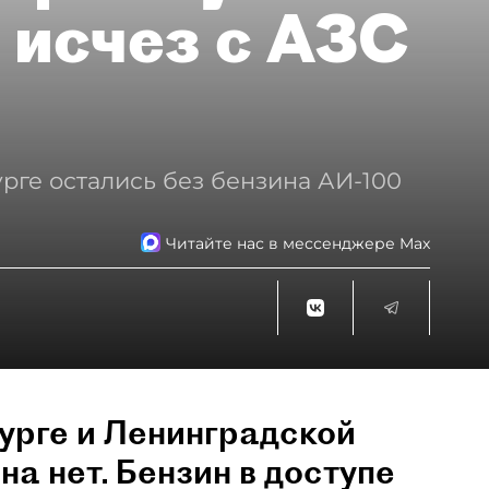
 исчез с АЗС
рге остались без бензина АИ-100
Читайте нас в мессенджере Max
урге и Ленинградской
на нет. Бензин в доступе