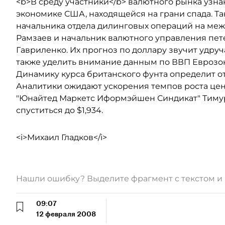
<b>В среду участники</b> валютного рынка узна
экономике США, находящейся на грани спада. Т
начальника отдела дилинговых операций на ме
Рамзаев и начальник валютного управления пет
Гавриленко. Их прогноз по доллару звучит удруча
также уделить внимание данным по ВВП Еврозоны
Динамику курса британского фунта определит от
Аналитики ожидают ускорения темпов роста цен в
"Юнайтед Маркетс Иформэйшен Синдикат" Тимура
спуститься до $1,934.
<i>Михаил Гладков</i>
Нашли ошибку? Выделите фрагмент с текстом 
09:07
12 февраля 2008