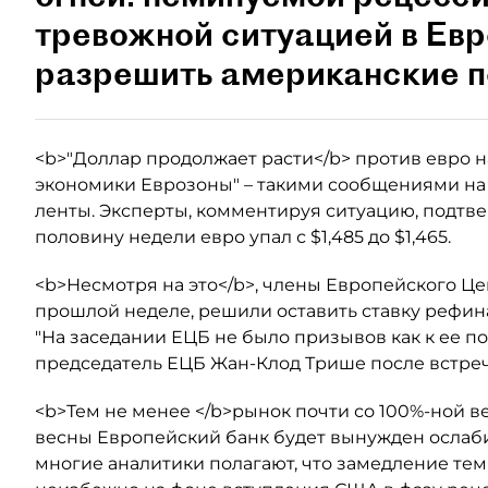
тревожной ситуацией в Евр
разрешить американские п
<b>"Доллар продолжает расти</b> против евро 
экономики Еврозоны" – такими сообщениями на
ленты. Эксперты, комментируя ситуацию, подтве
половину недели евро упал с $1,485 до $1,465.
<b>Несмотря на это</b>, члены Европейского Це
прошлой неделе, решили оставить ставку рефин
"На заседании ЕЦБ не было призывов как к ее по
председатель ЕЦБ Жан-Клод Трише после встреч
<b>Тем не менее </b>рынок почти со 100%-ной в
весны Европейский банк будет вынужден ослаби
многие аналитики полагают, что замедление те