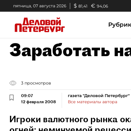
$
€
пятница, 07 августа 2026
81,41
94,06
Рубри
Заработать н
3
просмотров
09:07
газета "Деловой Петербург"
12 февраля 2008
Все материалы автора
Игроки валютного рынка ок
огней: неминуемой рецесс