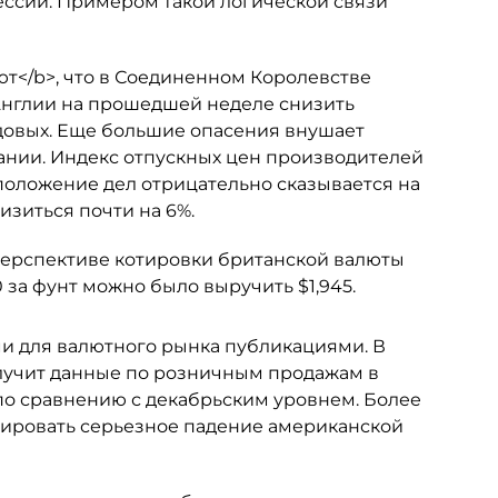
ссии. Примером такой логической связи
т</b>, что в Соединенном Королевстве
 Англии на прошедшей неделе снизить
годовых. Еще большие опасения внушает
ании. Индекс отпускных цен производителей
е положение дел отрицательно сказывается на
изиться почти на 6%.
 перспективе котировки британской валюты
0 за фунт можно было выручить $1,945.
и для валютного рынка публикациями. В
олучит данные по розничным продажам в
по сравнению с декабрьским уровнем. Более
ировать серьезное падение американской