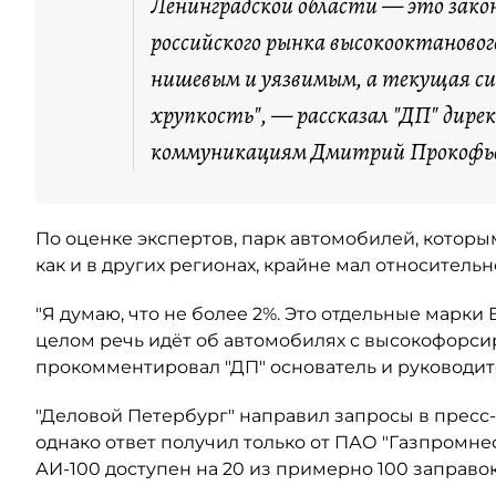
Ленинградской области — это зако
российского рынка высокооктановог
нишевым и уязвимым, а текущая с
хрупкость", — рассказал "ДП" дире
коммуникациям Дмитрий Прокофь
По оценке экспертов, парк автомобилей, котор
как и в других регионах, крайне мал относитель
"Я думаю, что не более 2%. Это отдельные марки
целом речь идёт об автомобилях с высокофорси
прокомментировал "ДП" основатель и руководит
"Деловой Петербург" направил запросы в пресс
однако ответ получил только от ПАО "Газпромне
АИ-100 доступен на 20 из примерно 100 заправо