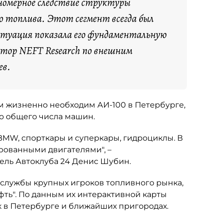
номерное следствие структуры
о топлива. Этот сегмент всегда был
итуация показала его фундаментальную
ктор NEFT Research по внешним
ев.
ым жизненно необходим АИ-100 в Петербурге,
но общего числа машин.
 BMW, спорткары и суперкары, гидроциклы. В
рованными двигателями", –
ель Автоклуба 24 Денис Шубин.
-службы крупных игроков топливного рынка,
фть". По данным их интерактивной карты
к в Петербурге и ближайших пригородах.