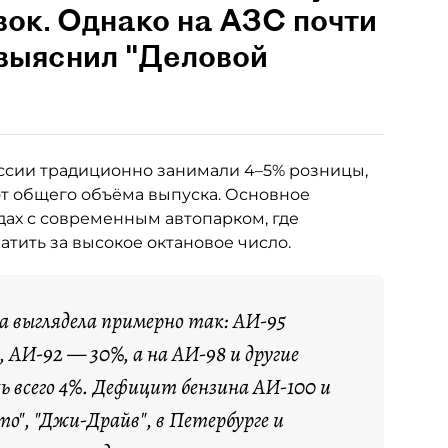
вок. Однако на АЗС почти
 выяснил "Деловой
ссии традиционно занимали 4–5% розницы,
от общего объёма выпуска. Основное
ах с современным автопарком, где
тить за высокое октановое число.
са выглядела примерно так: АИ-95
 АИ-92 — 30%, а на АИ-98 и другие
ь всего 4%. Дефицит бензина АИ-100 и
о", "Джи-Драйв", в Петербурге и