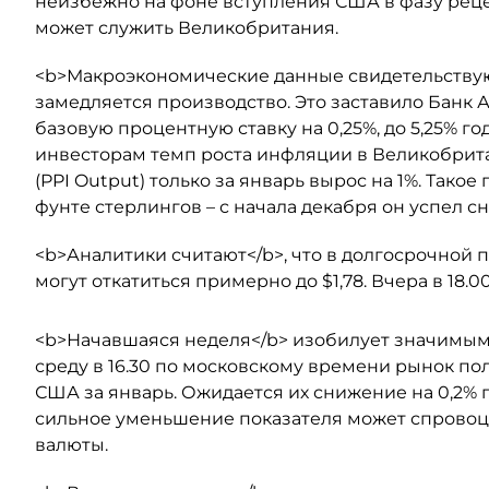
неизбежно на фоне вступления США в фазу реце
может служить Великобритания.
<b>Макроэкономические данные свидетельствую
замедляется производство. Это заставило Банк
базовую процентную ставку на 0,25%, до 5,25% 
инвесторам темп роста инфляции в Великобрит
(PPI Output) только за январь вырос на 1%. Тако
фунте стерлингов – с начала декабря он успел сн
<b>Аналитики считают</b>, что в долгосрочной
могут откатиться примерно до $1,78. Вчера в 18.0
<b>Начавшаяся неделя</b> изобилует значимым
среду в 16.30 по московскому времени рынок п
США за январь. Ожидается их снижение на 0,2% 
сильное уменьшение показателя может спровоц
валюты.