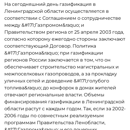
На сегодняшний день газификация в
Ленинградской области осуществляется в
соответствии с Соглашением о сотрудничестве
между &#171;Газпромом&raquo; и
Правительством региона от 25 апреля 2003 года,
согласно которому ежегодно стороны заключают
соответствующий Договор. Политика
&#171;Газпрома&raquo; при газификации
регионов России заключается в том, что он
обеспечивает строительство магистральных и
межпоселковых газопроводов, а за прокладку
уличных сетей и доведение &#171;голубого
топлива&raquo; до конфорок в домах жителей
отвечают региональные власти. Объемы
финансирования газификации в Ленинградской
области растут с каждым годом. Так, если за 2002-
2006 годы по совместным реализуемым
программам Правительства Ленобласти,
&#171;Газпрома&raquo; и его дочерних