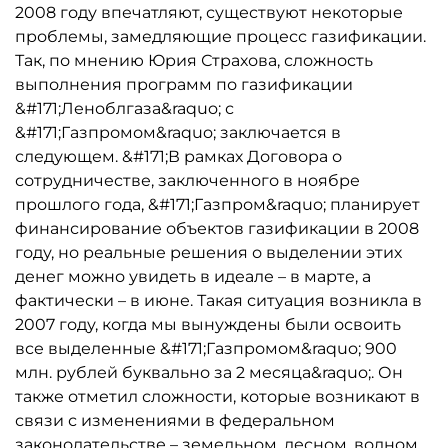
2008 году впечатляют, существуют некоторые
проблемы, замедляющие процесс газификации.
Так, по мнению Юрия Страхова, сложность
выполнения программ по газификации
&#171;Леноблгаза&raquo; с
&#171;Газпромом&raquo; заключается в
следующем. &#171;В рамках Договора о
сотрудничестве, заключенного в ноябре
прошлого года, &#171;Газпром&raquo; планирует
финансирование объектов газификации в 2008
году, но реальные решения о выделении этих
денег можно увидеть в идеале – в марте, а
фактически – в июне. Такая ситуация возникла в
2007 году, когда мы вынуждены были освоить
все выделенные &#171;Газпромом&raquo; 900
млн. рублей буквально за 2 месяца&raquo;. Он
также отметил сложности, которые возникают в
связи с изменениями в федеральном
законодательстве – земельном, лесном, водном.