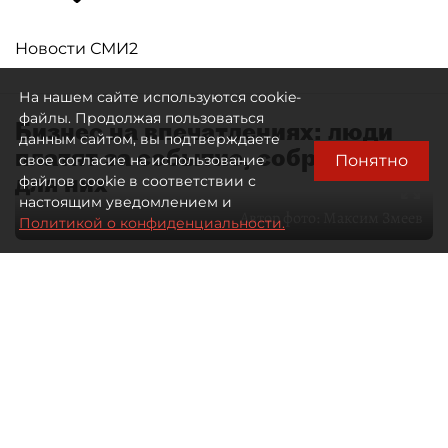
Новости СМИ2
На нашем сайте используются cookie-
файлы. Продолжая пользоваться
Бизнес на впечатлениях: люди
данным сайтом, вы подтверждаете
платят за событие, собранное
Понятно
свое согласие на использование
для них
файлов cookie в соответствии с
настоящим уведомлением и
Автор фото:
Максим Змеев
Политикой о конфиденциальности.
04 августа 2026
15:51
3909
Читайте нас в мессенджере Max
dp.ru
Все материалы автора
Летний календарь событий
обогатился во многих регионах.