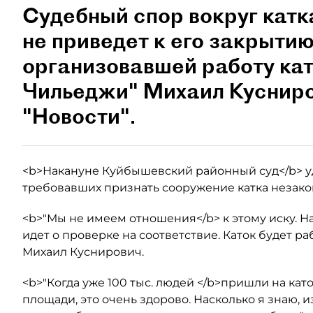
Судебный спор вокруг кат
не приведет к его закрытию
организовавшей работу кат
Чильеджи" Михаил Кусниро
"Новости".
<b>Накануне Куйбышевский районный суд</b> у
требовавших признать сооружение катка незак
<b>"Мы не имеем отношения</b> к этому иску. Н
идет о проверке на соответствие. Каток будет раб
Михаил Куснирович.
<b>"Когда уже 100 тыс. людей </b>пришли на ка
площади, это очень здорово. Насколько я знаю, 