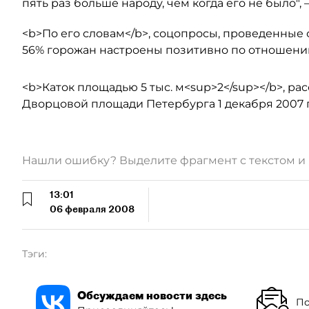
пять раз больше народу, чем когда его не было", 
<b>По его словам</b>, соцопросы, проведенные 
56% горожан настроены позитивно по отношению к
<b>Каток площадью 5 тыс. м<sup>2</sup></b>, ра
Дворцовой площади Петербурга 1 декабря 2007 г
Нашли ошибку? Выделите фрагмент с текстом 
13:01
06 февраля 2008
Тэги:
Обсуждаем новости здесь
По