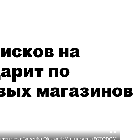
исков на
дарит по
вых магазинов
втор фото:
Lutsenko_Oleksandr/Shutterstock/FOTODOM