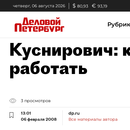
$
€
четверг, 06 августа 2026
80,93
93,19
Рубри
Куснирович: 
работать
3
просмотров
13:01
dp.ru
06 февраля 2008
Все материалы автора