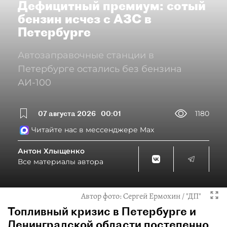
Дефицитный премиум: сотый
бензин исчез с АЗС в
Петербурге
Автозаправочные станции в
Петербурге остались без бензина
АИ-100
07 августа 2026
00:01
1180
Читайте нас в мессенджере Max
Антон Хлыщенко
Все материалы автора
Автор фото:
Сергей Ермохин / "ДП"
Топливный кризис в Петербурге и
Ленинградской области постепенно