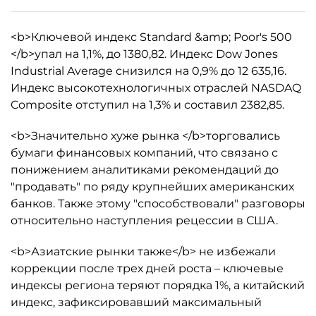
<b>Ключевой индекс Standard &amp; Poor's 500
</b>упал на 1,1%, до 1380,82. Индекс Dow Jones
Industrial Average снизился на 0,9% до 12 635,16.
Индекс высокотехнологичных отраслей NASDAQ
Composite отступил на 1,3% и составил 2382,85.
<b>Значительно хуже рынка </b>торговались
бумаги финансовых компаний, что связано с
понижением аналитиками рекомендаций до
"продавать" по ряду крупнейших американских
банков. Также этому "способствовали" разговоры
относительно наступления рецессии в США.
<b>Азиатские рынки также</b> не избежали
коррекции после трех дней роста – ключевые
индексы региона теряют порядка 1%, а китайский
индекс, зафиксировавший максимальный