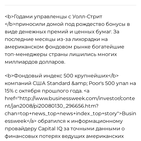
<b>Годами управленцы c Уолл-Стрит
</b>приносили домой под рождество бонусы в
виде денежных премий и ценных бумаг. За
последние месяцы из-за лихорадки на
американском фондовом рынке богатейшие
топ-менеджеры страны лишились многих
миллиардов долларов.
<b>Фондовый индекс 500 крупнейших</b>
компаний США Standard &amp; Poor's 500 упал на
15% с октября прошлого года. <a
href="http://www.businessweek.com/investor/conte
nt/jan2008/pi20080130_296656.htm?
chan=top+news_top+news+index_top+story">Busin
essweek</a> обратился к информационному
провайдеру Capital IQ за точными данными о
финансовых потерях ведущих американских