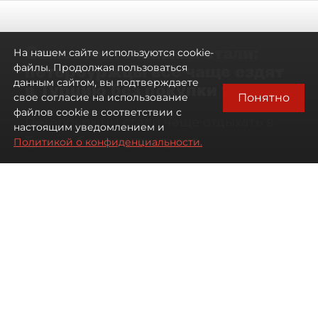
Самостоятельными стали:
На нашем сайте используются cookie-
петербуржцы всё чаще ездят
файлы. Продолжая пользоваться
данным сайтом, вы подтверждаете
в Турцию без покупки туров
Понятно
свое согласие на использование
файлов cookie в соответствии с
Петербуржцы стали чаще отдыхать в
настоящим уведомлением и
Турции без покупки туров
Политикой о конфиденциальности.
08 августа 2026
00:05
1001
Читайте нас в мессенджере Max
Дарья Дмитриева
Все материалы автора
Автор фото:
Михаил Тихонов / "ДП"