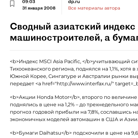
09:03
dp.ru
31 января 2008
Все материалы автора
Сводный азиатский индекс 
машиностроителей, а бума
<b>Индекс MSCI Asia Pacific, </b>учитывающий с
Тихоокеанского региона, поднялся на 1,1%, хотя в
Южной Корее, Сингапуре и Австралии рынки вырос
передает <a href="http://www.interfax.ru/" target=
<b>Акции Honda Motor</b>, второго по величин
поднялись в цене на 1,2% – до трехнедельного м
прогноз годовой прибыли на 7,8%, сославшись 
экономичных моделей автомашин в США и Азии
<b>Бумаги Daihatsu</b> подскочили в цене на 9