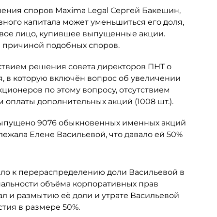
шения споров Maxima Legal Сергей Бакешин,
вного капитала может уменьшиться его доля,
овое лицо, купившее выпущенные акции.
ся причиной подобных споров.
ствием решения совета директоров ПНТ о
я, в которую включён вопрос об увеличении
кционеров по этому вопросу, отсутствием
 оплаты дополнительных акций (1008 шт.).
 выпущено 9076 обыкновенных именных акций
ежала Елене Васильевой, что давало ей 50%
ело к перераспределению доли Васильевой в
альности объёма корпоративных прав
ал и размытию её доли и утрате Васильевой
тия в размере 50%.