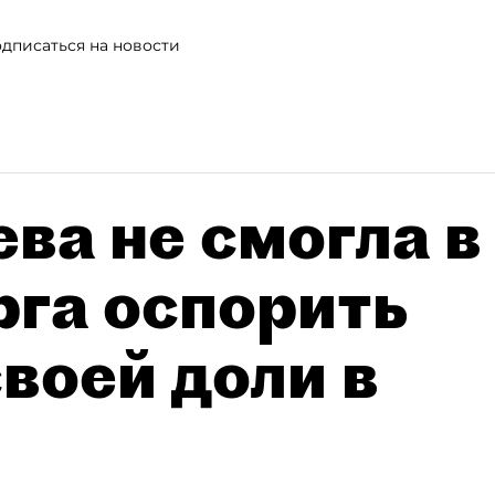
дписаться на новости
ва не смогла в
рга оспорить
воей доли в