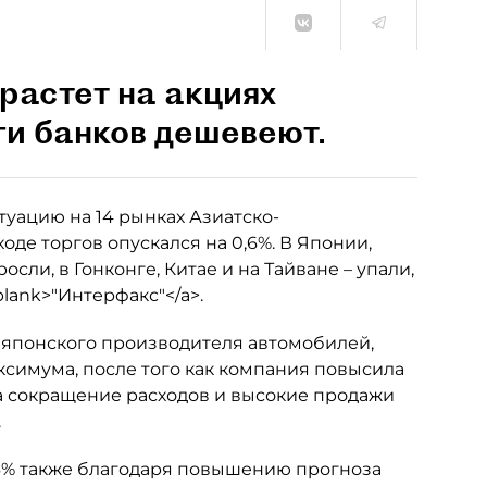
растет на акциях
ги банков дешевеют.
итуацию на 14 рынках Азиатско-
 ходе торгов опускался на 0,6%. В Японии,
ли, в Гонконге, Китае и на Тайване – упали,
_blank>"Интерфакс"</a>.
е японского производителя автомобилей,
аксимума, после того как компания повысила
на сокращение расходов и высокие продажи
.
,6% также благодаря повышению прогноза