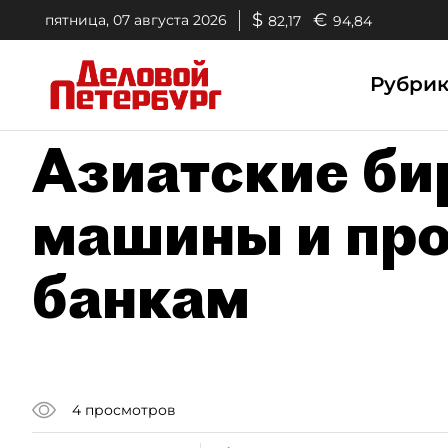
$
€
пятница, 07 августа 2026
82,17
94,84
Рубри
Азиатские би
машины и про
банкам
4
просмотров