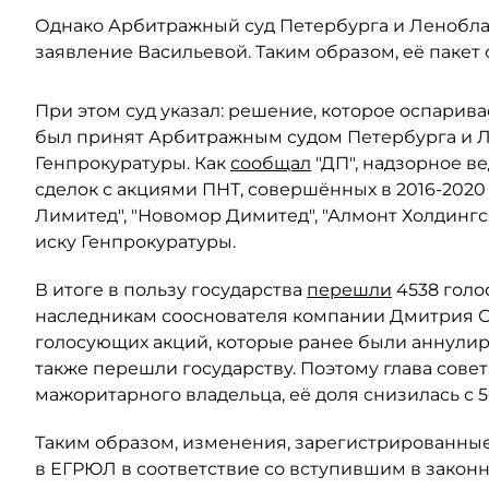
Однако Арбитражный суд Петербурга и Леноблас
заявление Васильевой. Таким образом, её пакет 
При этом суд указал: решение, которое оспарива
был принят Арбитражным судом Петербурга и Ле
Генпрокуратуры. Как
сообщал
"ДП", надзорное в
сделок с акциями ПНТ, совершённых в 2016-2020
Лимитед", "Новомор Димитед", "Алмонт Холдинг
иску Генпрокуратуры.
В итоге в пользу государства
перешли
4538 голо
наследникам сооснователя компании Дмитрия Ски
голосующих акций, которые ранее были аннули
также перешли государству. Поэтому глава сове
мажоритарного владельца, её доля снизилась с 5
Таким образом, изменения, зарегистрированные
в ЕГРЮЛ в соответствие со вступившим в закон