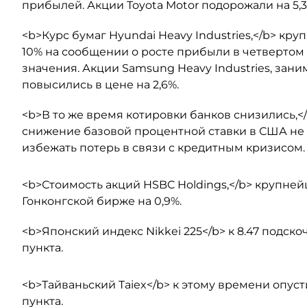
прибылей. Акции Toyota Motor подорожали на 5,3
<b>Курс бумаг Hyundai Heavy Industries,</b> кр
10% на сообщении о росте прибыли в четвертом
значения. Акции Samsung Heavy Industries, зани
повысились в цене на 2,6%.
<b>В то же время котировки банков снизились,</
снижение базовой процентной ставки в США н
избежать потерь в связи с кредитным кризисом.
<b>Стоимость акций HSBC Holdings,</b> крупне
Гонконгской бирже на 0,9%.
<b>Японский индекс Nikkei 225</b> к 8.47 подскочил
пункта.
<b>Тайваньский Taiex</b> к этому времени опустилс
пункта.