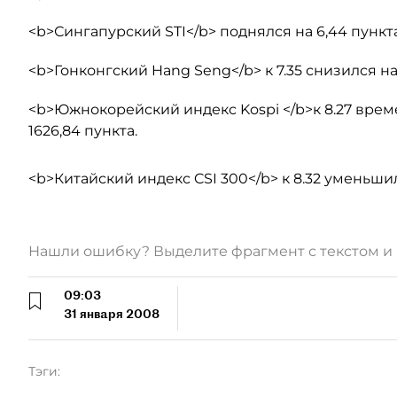
<b>Сингапурский STI</b> поднялся на 6,44 пункта (
<b>Гонконгский Hang Seng</b> к 7.35 снизился на 1
<b>Южнокорейский индекс Kospi </b>к 8.27 време
1626,84 пункта.
<b>Китайский индекс CSI 300</b> к 8.32 уменьшился
Нашли ошибку? Выделите фрагмент с текстом 
09:03
31 января 2008
Тэги: