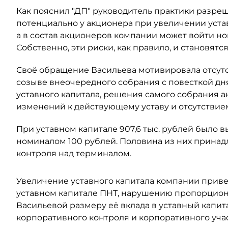
Как пояснил "ДП" руководитель практики разре
потенциально у акционера при увеличении уста
а в состав акционеров компании может войти н
Собственно, эти риски, как правило, и становят
Своё обращение Васильева мотивировала отсут
созыве внеочередного собрания с повесткой дн
уставного капитала, решения самого собрания а
изменений к действующему уставу и отсутствием
При уставном капитале 907,6 тыс. рублей было
номиналом 100 рублей. Половина из них принадл
контроля над терминалом.
Увеличение уставного капитала компании прив
уставном капитале ПНТ, нарушению пропорцион
Васильевой размеру её вклада в уставный капит
корпоративного контроля и корпоративного учас