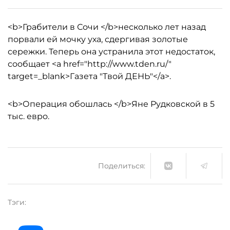
<b>Грабители в Сочи </b>несколько лет назад
порвали ей мочку уха, сдергивая золотые
сережки. Теперь она устранила этот недостаток,
сообщает <a href="http://www.tden.ru/"
target=_blank>Газета "Твой ДЕНЬ"</a>.
<b>Операция обошлась </b>Яне Рудковской в 5
тыс. евро.
Поделиться:
Тэги: