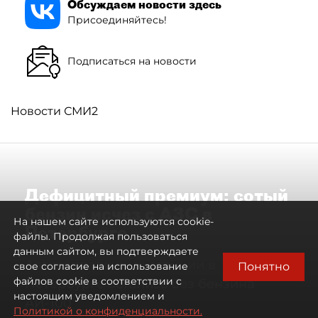
Обсуждаем новости здесь
Присоединяйтесь!
Подписаться на новости
Новости СМИ2
Дефицитный премиум: сотый
бензин исчез с АЗС в
На нашем сайте используются cookie-
Петербурге
файлы. Продолжая пользоваться
данным сайтом, вы подтверждаете
Автозаправочные станции в
Понятно
свое согласие на использование
файлов cookie в соответствии с
Петербурге остались без бензина
настоящим уведомлением и
АИ-100
Политикой о конфиденциальности.