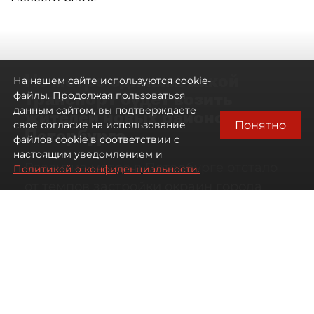
Не метро единым: какой
На нашем сайте используются cookie-
транспорт будет возить
файлы. Продолжая пользоваться
данным сайтом, вы подтверждаете
жителей новых районов
Понятно
свое согласие на использование
Петербурга
файлов cookie в соответствии с
настоящим уведомлением и
Развитие метро в Петербурге отстало
Политикой о конфиденциальности.
от темпов застройки окраин города
07 августа 2026
00:44
242
Читайте нас в мессенджере Max
Дарья Кильцова
Все материалы автора