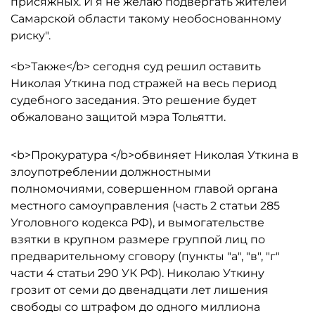
присяжных. И я не желаю подвергать жителей
Самарской области такому необоснованному
риску".
<b>Также</b> сегодня суд решил оставить
Николая Уткина под стражей на весь период
судебного заседания. Это решение будет
обжаловано защитой мэра Тольятти.
<b>Прокуратура </b>обвиняет Николая Уткина в
злоупотреблении должностными
полномочиями, совершенном главой органа
местного самоуправления (часть 2 статьи 285
Уголовного кодекса РФ), и вымогательстве
взятки в крупном размере группой лиц по
предварительному сговору (пункты "а", "в", "г"
части 4 статьи 290 УК РФ). Николаю Уткину
грозит от семи до двенадцати лет лишения
свободы со штрафом до одного миллиона