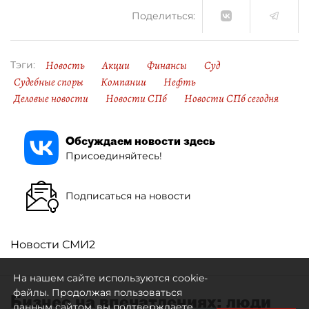
Поделиться:
Новость
Акции
Финансы
Суд
Тэги:
Судебные споры
Компании
Нефть
Деловые новости
Новости СПб
Новости СПб сегодня
Обсуждаем новости здесь
Присоединяйтесь!
Подписаться на новости
Новости СМИ2
На нашем сайте используются cookie-
файлы. Продолжая пользоваться
Бизнес на впечатлениях: люди
данным сайтом, вы подтверждаете