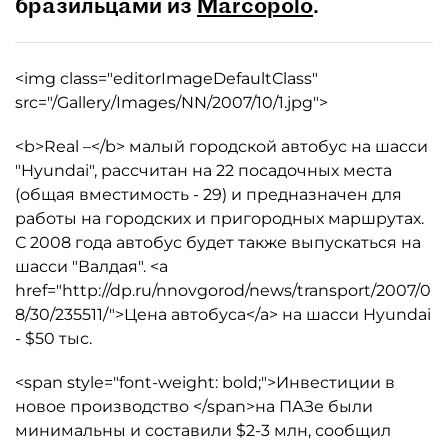
бразильцами из
Marcopolo
.
<img class="editorImageDefaultClass"
src="/Gallery/Images/NN/2007/10/1.jpg">
<b>Real –</b> малый городской автобус на шасси
"Hyundai", рассчитан на 22 посадочных места
(общая вместимость - 29) и предназначен для
работы на городских и пригородных маршрутах.
С 2008 года автобус будет также выпускаться на
шасси "Валдая". <a
href="http://dp.ru/nnovgorod/news/transport/2007/0
8/30/235511/">Цена автобуса</a> на шасси Hyundai
- $50 тыс.
<span style="font-weight: bold;">Инвестиции в
новое производство </span>на ПАЗе были
минимальны и составили $2-3 млн, сообщил