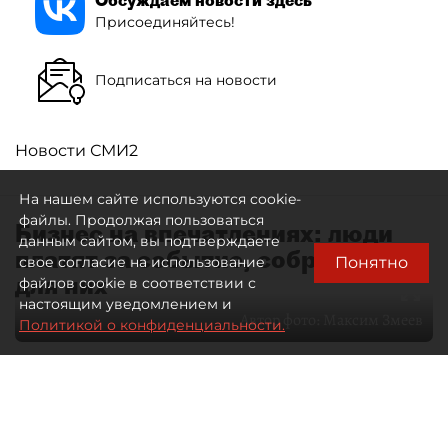
Присоединяйтесь!
Подписаться на новости
Новости СМИ2
На нашем сайте используются cookie-
файлы. Продолжая пользоваться
Бизнес на впечатлениях: люди
данным сайтом, вы подтверждаете
платят за событие, собранное
Понятно
свое согласие на использование
для них
файлов cookie в соответствии с
настоящим уведомлением и
Автор фото:
Максим Змеев
Политикой о конфиденциальности.
04 августа 2026
15:51
4392
Читайте нас в мессенджере Max
dp.ru