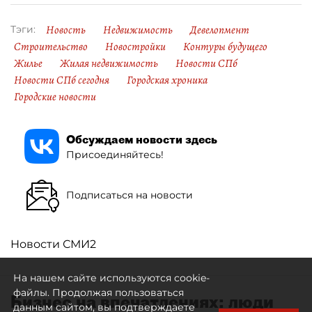
Новость
Недвижимость
Девелопмент
Тэги:
Строительство
Новостройки
Контуры будущего
Жилье
Жилая недвижимость
Новости СПб
Новости СПб сегодня
Городская хроника
Городские новости
Обсуждаем новости здесь
Присоединяйтесь!
Подписаться на новости
Новости СМИ2
На нашем сайте используются cookie-
файлы. Продолжая пользоваться
Бизнес на впечатлениях: люди
данным сайтом, вы подтверждаете