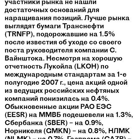
участники рынка не нашли
достаточных оснований для
наращивания позиций. Лучше рынка
выглядят бумаги Транснефти
(TRNFP), подорожавшие на 1.5%
после известия об уходе со своего
поста руководителя компании С.
Вайнштока. Несмотря на хорошую
отчетность Лукойла (LKOH) по
международным стандартам за 1-е
полугодие 2007 г., цена акций одной
из ведущих российских нефтяных
компаний понизилась на 0.4%.
Обыкновенные акции РАО ЕЭС
(EESR) на ММВБ подешевели на 1.3%,
Сбербанка (SBER) – на 0.9%,
Норникеля (GMKN) – на 0.8%, НЛМК
(NLMK) – на 0.7%, Газпрома (GAZP) –