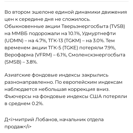
Во втором эшелоне единой динамики движения
цен к середине дня не сложилось.
Обыкновенные акции Тверьэнергосбыта (TVSB)
на ММВБ подорожали на 10.1%, Удмуртнефти
(UDMN) – на 4.7%, ТГК-13 (TGKM) – на 3.0%. Тем
временем акции ТГК-5 (TGKE) потеряли 7.9%,
Верофарма (VFRM) – 6.1%, Смоленскэнергосбыта
(SMSB) – 3.8%.
Азиатские фондовые индексы закрылись
разнонаправленно. По европейским индексам
наблюдается небольшая коррекция вниз.
Фьючерсы на фондовые индексы США потеряли
в среднем 0.2%.
Д<i>митрий Лобанов, начальник отдела
продаж</i>