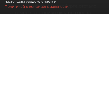
настоящим уведомлением и
Развитие метро в Петербурге отстало
Политикой о конфиденциальности.
от темпов застройки окраин города
07 августа 2026
00:44
2407
Читайте нас в мессенджере Max
Дарья Кильцова
Все материалы автора
Автор фото:
KIRILL SFOTOZ/Shutterstock/FOTODOM
На какой транспорт уповать жителям
новых быстрорастущих районов
Петербурга.
Несмотря на то что с метростроением в городе