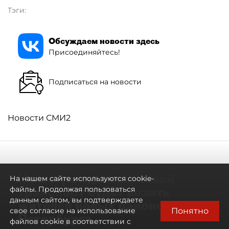
Тэги:
Обсуждаем новости здесь
Присоединяйтесь!
Подписаться на новости
Новости СМИ2
Не метро единым: какой
На нашем сайте используются cookie-
транспорт будет возить
файлы. Продолжая пользоваться
данным сайтом, вы подтверждаете
жителей новых районов
Понятно
свое согласие на использование
Петербурга
файлов cookie в соответствии с