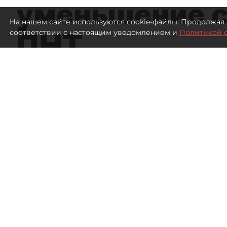
уменьшение с
На нашем сайте используются cookie-файлы. Продолжая 
ПНТ
соответствии с настоящим уведомлением и
Политикой 
1989
просмотров
16:05
Дмитрий Маракулин
07 августа 2026
Все материалы автора
Совладелица АО "Петербургский нефтяной терми
о регистрации ФНС увеличения уставного капит
Спор возник из-за событий, произошедших в кон
Петербургу зарегистрировала изменения в ЕГР