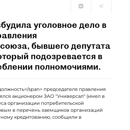
будила уголовное дело в
равления
союза, бывшего депутата
оторый подозревается в
еблении полномочиями.
ая должность</span> председателя правления
лялся акционером ЗАО "Универсал" (имел в
туса организации потребительской
овым в перечень заемщиков организаций
тному кредитованию, сообщили в