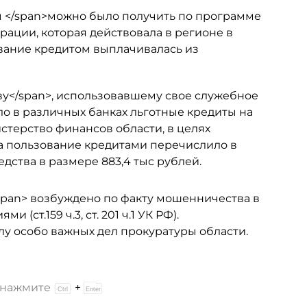
иты </span>можно было получить по программе
ации, которая действовала в регионе в
зование кредитом выплачивалась из
кову</span>, использовавшему свое служебное
о в различных банках льготные кредиты на
истерство финансов области, в целях
за пользование кредитами перечислило в
дства в размере 883,4 тыс рублей.
</span> возбуждено по факту мошенничества в
ст.159 ч.3, ст. 201 ч.1 УК РФ).
у особо важных дел прокуратуры области.
и нажмите
+