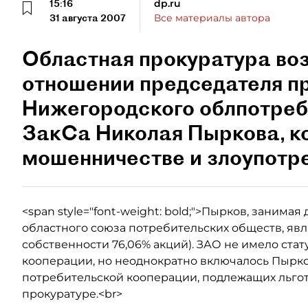
15:16
dp.ru
31 августа 2007
Все материалы автора
Областная прокуратура воз
отношении председателя п
Нижегородского облпотреб
ЗакСа Николая Пыркова, к
мошенничестве и злоупотр
<span style="font-weight: bold;">Пырков, заним
областного союза потребительских обществ, яв
собственности 76,06% акций). ЗАО не имело ста
кооперации, но неоднократно включалось Пырк
потребительской кооперации, подлежащих льго
прокуратуре.<br>