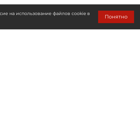
сие на использование файлов cookie в
Понятно
Лента новостей
Только бизнес новости
00:20
Траты девелоперов на социалку в
Петербурге превысили 240
миллиардов рублей
00:15
Средняя цена "квадрата" в новых ЖК на
юге Петербурга достигла 280 тысяч
рублей