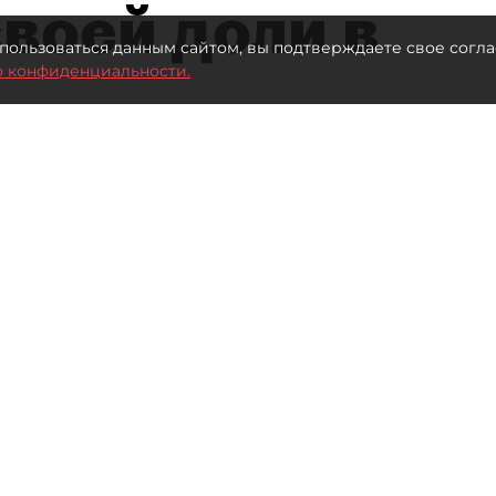
воей доли в
пользоваться данным сайтом, вы подтверждаете свое согла
о конфиденциальности.
Автор фото:
Ваганов Антон / "ДП"
Читайте нас в мессенджере Max
нал" (ПНТ) Елена Васильева проиграла спор
ала компании.
це декабря 2025 года. Тогда МИФНС №15 по
ЮЛ — увеличение уставного капитала ПНТ с