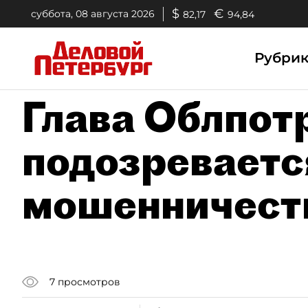
$
€
суббота, 08 августа 2026
82,17
94,84
Рубри
Глава Облпот
подозреваетс
мошенничест
7
просмотров