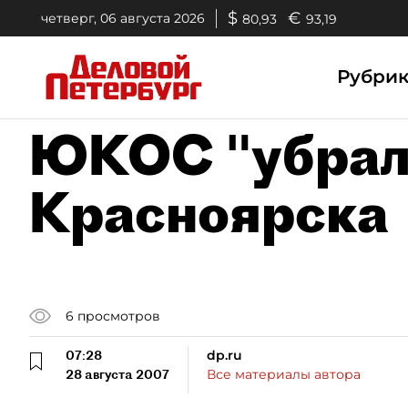
$
€
четверг, 06 августа 2026
80,93
93,19
Рубри
ЮКОС "убрал
Красноярска
6
просмотров
07:28
dp.ru
28 августа 2007
Все материалы автора