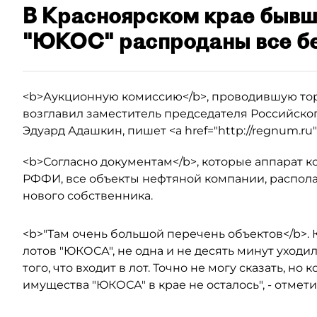
В Красноярском крае бывш
"ЮКОС" распроданы все бе
<b>Аукционную комиссию</b>, проводившую торг
возглавил заместитель председателя Российск
Эдуард Адашкин, пишет <a href="http://regnum.ru
<b>Согласно документам</b>, которые аппарат 
РФФИ, все объекты нефтяной компании, распола
нового собственника.
<b>"Там очень большой перечень объектов</b>. 
лотов "ЮКОСА", не одна и не десять минут уходил
того, что входит в лот. Точно не могу сказать, н
имущества "ЮКОСА" в крае не осталось", - отмет