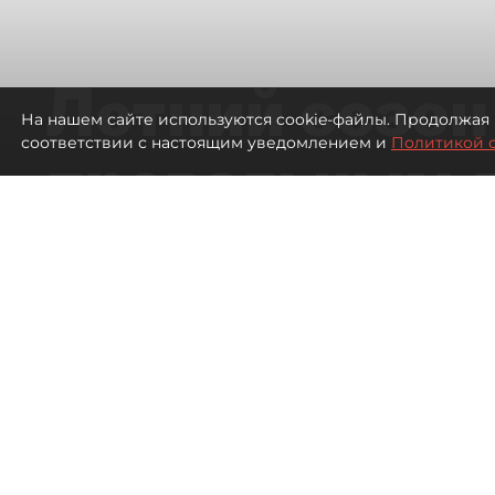
Летний сезон
На нашем сайте используются cookie-файлы. Продолжая 
соответствии с настоящим уведомлением и
Политикой 
провальным 
ресторанов в
Петербурга
1699
просмотров
00:00
Дарья Дмитриева
06 августа 2026
Все материалы автора