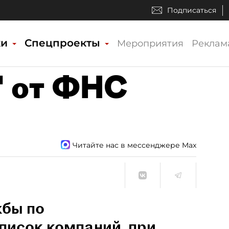
Подписаться
ки
Спецпроекты
Мероприятия
Реклам
" от ФНС
Читайте нас в мессенджере Max
жбы по
писок компаний, при