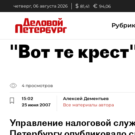
$
€
четверг, 06 августа 2026
81,41
94,06
Рубри
"Вот те крест
4
просмотров
15:02
Алексей Дементьев
25 июня 2007
Все материалы автора
Управление налоговой слу
Петербургу опубликовало с