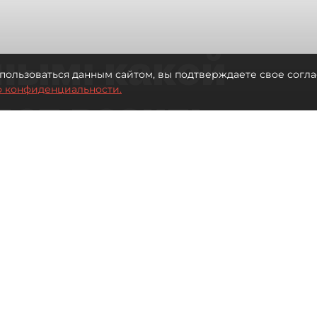
ным: какой
пользоваться данным сайтом, вы подтверждаете свое согла
о конфиденциальности.
дет возить
ых районов
о от темпов застройки окраин
Читайте нас в мессенджере Max