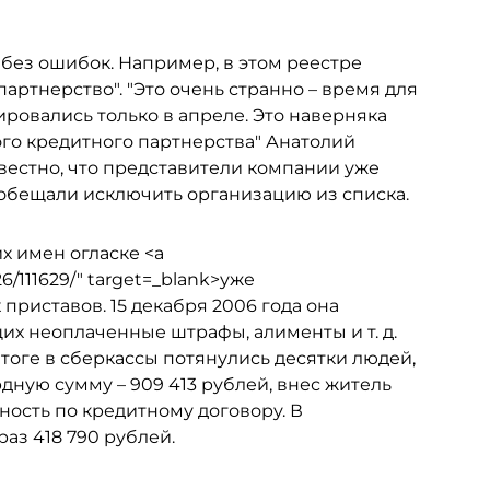
без ошибок. Например, в этом реестре
ртнерство". "Это очень странно – время для
ировались только в апреле. Это наверняка
ого кредитного партнерства" Анатолий
вестно, что представители компании уже
 обещали исключить организацию из списка.
х имен огласке <a
26/111629/" target=_blank>уже
приставов. 15 декабря 2006 года она
их неоплаченные штрафы, алименты и т. д.
тоге в сберкассы потянулись десятки людей,
дную сумму – 909 413 рублей, внес житель
ость по кредитному договору. В
аз 418 790 рублей.