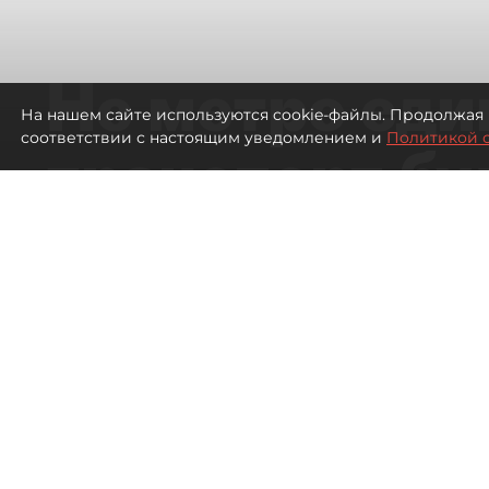
Не метро еди
На нашем сайте используются cookie-файлы. Продолжая 
соответствии с настоящим уведомлением и
Политикой 
транспорт бу
жителей нов
Петербурга
Развитие метро в Петербурге отстал
города
157
просмотров