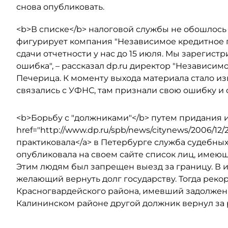
снова опубликовать.
<b>В списке</b> налоговой службы не обошлось 
фигурирует компания "Независимое кредитное па
сдачи отчетности у нас до 15 июля. Мы зарегистр
ошибка", – рассказал dp.ru директор "Независим
Печерица. К моменту выхода материала стало из
связались с УФНС, там признали свою ошибку и
<b>Борьбу с "должниками"</b> путем придания и
href="http://www.dp.ru/spb/news/citynews/2006/12/
практиковала</a> в Петербурге служба судебных 
опубликовала на своем сайте список лиц, имеющ
Этим людям был запрещен выезд за границу. В и
желающий вернуть долг государству. Тогда рекор
Красногвардейского района, имевший задолженн
Калининском районе другой должник вернул за р