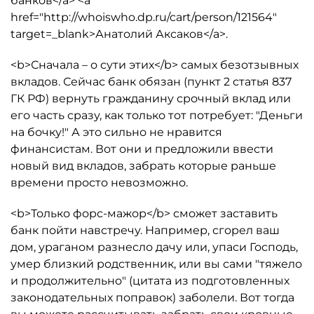
банков</a> <a
href="http://whoiswho.dp.ru/cart/person/121564"
target=_blank>Анатолий Аксаков</a>.
<b>Сначала – о сути этих</b> самых безотзывных
вкладов. Сейчас банк обязан (пункт 2 статья 837
ГК РФ) вернуть гражданину срочный вклад или
его часть сразу, как только тот потребует: "Деньги
на бочку!" А это сильно не нравится
финансистам. Вот они и предложили ввести
новый вид вкладов, забрать которые раньше
времени просто невозможно.
<b>Только форс-мажор</b> сможет заставить
банк пойти навстречу. Например, сгорел ваш
дом, ураганом разнесло дачу или, упаси Господь,
умер близкий родственник, или вы сами "тяжело
и продолжительно" (цитата из подготовленных
законодательных поправок) заболели. Вот тогда