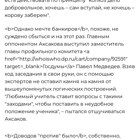
есть действовать по принципу "колхоз дело
добровольное, хочешь – сам вступай, не хочешь –
корову заберем".
<b>Однако мечте банкиров</b>, похоже, не
суждено сбыться и на этот раз. Главным
оппонентом Аксакова выступил заместитель
главы профильного комитета <a
href="http://whoiswho.dp.ru/cart/company/92591"
target=_blank>Госдумы</a> Павел Медведев. Взяв
ход заседания в свои руки, он с помощью
экспертов не оставил камня на камня от
вышеупомянутых логических построений.
"Любимый учитель ставит вопросы с такими
"заходами", чтобы поставить в неудобное
положение ученика", – пытался отшучиваться
Аксаков.
<b>Доводов "против" было</b>, собственно,