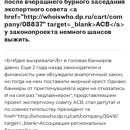
после вчерашнего бурного заседания
экспертного совета <a
href="http://whoiswho.dp.ru/cart/com
pany/08837" target=_blank>АСВ</a>
у законопроекта немного шансов
выжить.
<b>Идея вызревала</b> в головах банкиров
давно. Еще 2 года назад законодатели и
финансисты уже обсуждали аналогичный закон,
но тогда на нем поставили жирный крест. Однако
банкиры от приглянувшейся идеи не отказались.
И на сей раз "хедлайнером", представлявшим
проект экспертному совету АСВ, стал депутат и
по совместительству президент <a
href="http://whoiswho.dp.ru/cart/company/35416"
target=_blank>Ассоциации региональных