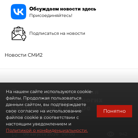
Обсуждаем новости здесь
Присоединяйтесь!
Подписаться на новости
Новости СМИ2
Летний сезон оказался
На нашем сайте используются cookie-
провальным для многих
файлы. Продолжая пользоваться
данным сайтом, вы подтверждаете
ресторанов в центре
Понятно
свое согласие на использование
Петербурга
файлов cookie в соответствии с
настоящим уведомлением и
Политикой о конфиденциальности.
06 августа 2026
00:00
942