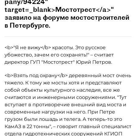
pany/94224"
target=_blank>Мостотрест</a>"
заявило на форуме мостостроителей
в Петербурге.
<b>"Я не вижу</b> красоты. Это русское
убожество, зачем его сохранять!" – считает
директор ГУП "Мостотрест" Юрий Петров.
<b>Взять под охрану</b> деревянный мост очень
тяжело. К тому же мосты хотя и представляют
собой объекты культурного наследия, все же
считаются и инженерными сооружениями. "Тут
вступает в противоречие внешний вид моста и
современные нагрузки на него. При Петре
грузом были лошадь и телега. А теперь-то это
КамАЗ в 22 тонны", – говорит главный специалист
отдела гидротехнических сооружений КГИОП