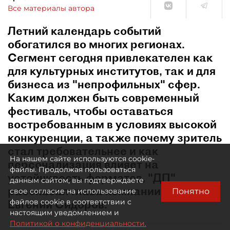
Все материалы автора
Летний календарь событий
обогатился во многих регионах.
Сегмент сегодня привлекателен как
для культурных институтов, так и для
бизнеса из "непрофильных" сфер.
Каким должен быть современный
фестиваль, чтобы оставаться
востребованным в условиях высокой
конкуренции, а также почему зритель
стал требовательнее и как
На нашем сайте используются cookie-
персонализация влияет на
файлы. Продолжая пользоваться
устойчивость форматов, "ДП"
данным сайтом, вы подтверждаете
рассказал глава компании "Афиша"
Понятно
свое согласие на использование
Евгений Сидоров.
файлов cookie в соответствии с
настоящим уведомлением и
Политикой о конфиденциальности.