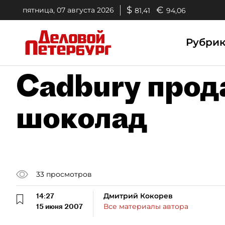
$
€
пятница, 07 августа 2026
81,41
94,06
Рубри
Cadbury прод
шоколад
33
просмотров
14:27
Дмитрий Кокорев
15 июня 2007
Все материалы автора