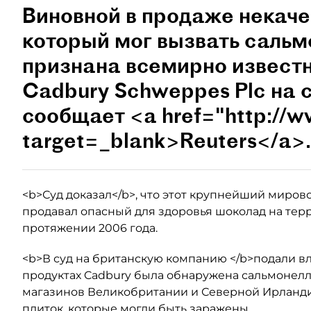
Виновной в продаже некаче
который мог вызвать сальм
признана всемирно извест
Cadbury Schweppes Plc на 
сообщает <a href="http://w
target=_blank>Reuters</a>.
<b>Суд доказал</b>, что этот крупнейший миро
продавал опасный для здоровья шоколад на те
протяжении 2006 года.
<b>В суд на британскую компанию </b>подали вл
продуктах Cadbury была обнаружена сальмонелла
магазинов Великобритании и Северной Ирланди
плиток, которые могли быть заражены.