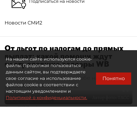
Подписаться на новости
Новости СМИ2
От льгот по налогам до прямых
выплат: какой помощи ждут
На нашем сайте используются cookie-
пострадавшие селлеры WB
файлы. Продолжая пользоваться
данным сайтом, вы подтверждаете
Эксперты заявили об ущербе на 300 млрд
Понятно
свое согласие на использование
файлов cookie в соответствии с
рублей для селлеров WB
настоящим уведомлением и
Автор фото:
ТАСС
Политикой о конфиденциальности.
Склад Wildberries
05 августа 2026
18:43
722
Читайте нас в мессенджере Max