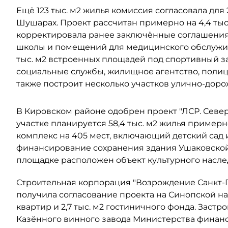
Ещё 123 тыс. м2 жилья комиссия согласовала для
Шушарах. Проект рассчитан примерно на 4,4 тыс
корректировала ранее заключённые соглашения 
школы и помещений для медицинского обслужив
тыс. м2 встроенных площадей под спортивный з
социальные службы, жилищное агентство, поли
также построит несколько участков улично-дор
В Кировском районе одобрен проект "ЛСР. Северо
участке планируется 58,4 тыс. м2 жилья примерно
комплекс на 405 мест, включающий детский сад 
финансирование сохранения здания Ушаковской 
площадке расположен объект культурного наслед
Строительная корпорация "Возрождение Санкт-Пе
получила согласование проекта на Синопской наб
квартир и 2,7 тыс. м2 гостиничного фонда. Заст
Казённого винного завода Министерства финанс