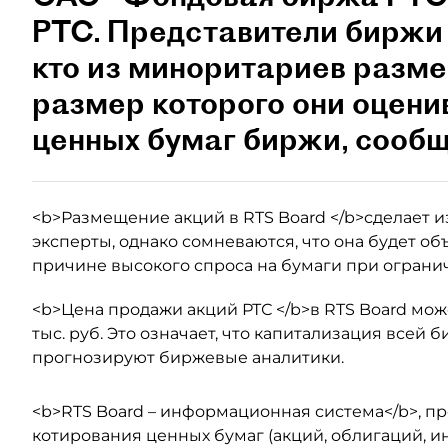
РТС. Представители биржи у
кто из миноритариев разме
размер которого они оцени
ценных бумаг биржи, сооб
<b>Размещение акций в RTS Board </b>сделает 
эксперты, однако сомневаются, что она будет об
причине высокого спроса на бумаги при ограни
<b>Цена продажи акций РТС </b>в RTS Board может 
тыс. руб. Это означает, что капитализация всей 
прогнозируют биржевые аналитики.
<b>RTS Board – информационная система</b>, п
котирования ценных бумаг (акций, облигаций, и