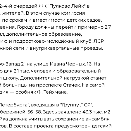
 2–4-й очередей ЖК "Пулково Лейк" в
. жителей. В этом случае комиссия
по срокам и вместимости детских садов,
ания. Городу должны перейти примерно 2,7
ал, дополнительное образование,
цию и подростково-молодёжный клуб. ЛСР
ожной сети и внутриквартальные проезды.
-Запад 2" на улице Ивана Черных, 16. На
 для 2,1 тыс. человек и образовательный
и школу. Дополнительной нагрузкой станет
больницы на проспекте Стачек. На самой
ия — особняк Ф. Тейхмана.
тербурга", входящая в "Группу ЛСР",
ережной, 56–58. Здесь заявлено 43,3 тыс. м2
ройка должна учитывать сохранение ансамбля
ов. В составе проекта предусмотрен детский