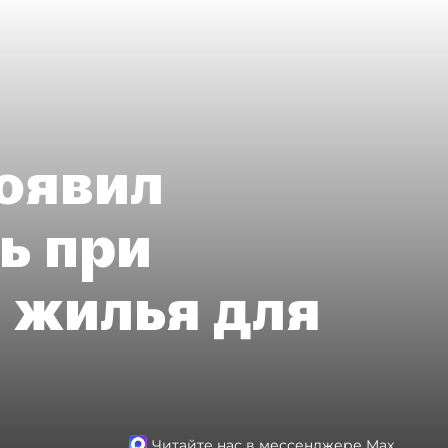
оявил
ь при
 жилья для
Читайте нас в мессенджере Max