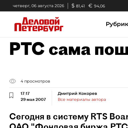
$
€
четверг, 06 августа 2026
81,41
94,06
Рубри
РТС сама пош
4
просмотров
17:17
Дмитрий Кокорев
29 мая 2007
Все материалы автора
Сегодня в систему RTS Boa
ОАО "Фондовая биржа РТС"