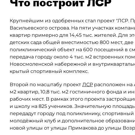
Что построит ЛСР
Крупнейшим из одобренных стал проект "ЛСР. 
Васильевского острова. На пяти участках компан
квартир примерно для 14,45 тыс. жителей. Для 
детских сада общей вместимостью 800 мест, две
поликлинический объект на 600 посещений в сме
передача городу около 4 тыс. м2 встроенных по
Новосмоленской набережной и внутриквартальны
крытый спортивный комплекс.
Второй по масштабу проект
ЛСР
расположен на Ав
м2 квартир, 10,8 тыс. м2 гостиничного фонда и 
рабочих мест. В рамках этого проекта застройщи
и школу на 825 учеников. Значительную площад
передадут городу под поликлинику, спортивный 
молодёжный клуб и дополнительное образовани
новой улицы от улицы Примакова до улицы Воз