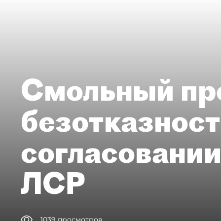
Смольный пр
безотказност
согласовании
ЛСР
1039
просмотров