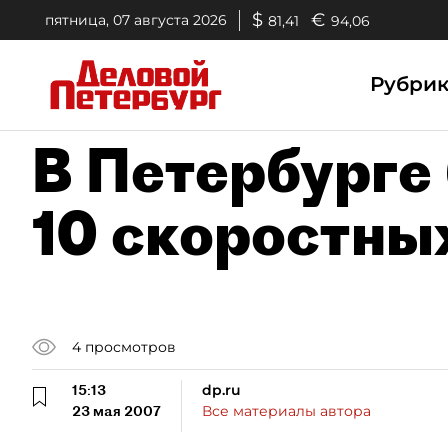
$
€
пятница, 07 августа 2026
81,41
94,06
Рубри
В Петербурге
10 скоростны
4
просмотров
15:13
dp.ru
23 мая 2007
Все материалы автора