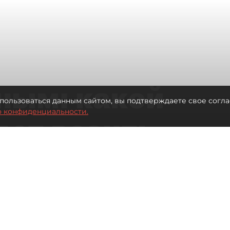
ным: какой
пользоваться данным сайтом, вы подтверждаете свое согла
о конфиденциальности.
дет возить
ых районов
о от темпов застройки окраин