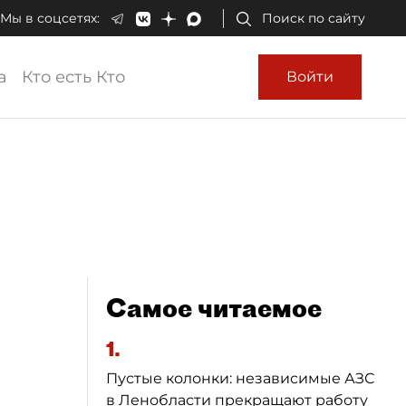
Мы в соцсетях:
Поиск по сайту
а
Кто есть Кто
Войти
Самое читаемое
1.
Пустые колонки: независимые АЗС
в Ленобласти прекращают работу