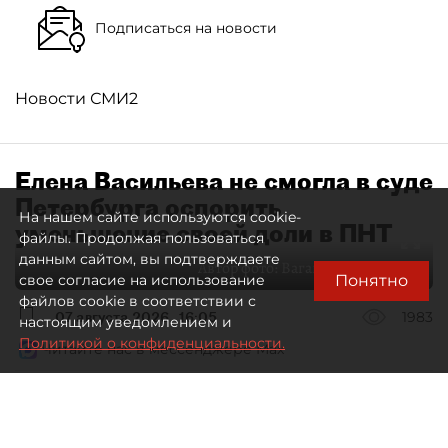
Подписаться на новости
Новости СМИ2
Елена Васильева не смогла в суде
Петербурга оспорить
На нашем сайте используются cookie-
уменьшение своей доли в ПНТ
файлы. Продолжая пользоваться
данным сайтом, вы подтверждаете
Автор фото:
Ваганов Антон / "ДП"
Понятно
свое согласие на использование
файлов cookie в соответствии с
07 августа 2026
16:05
1983
настоящим уведомлением и
Политикой о конфиденциальности.
Читайте нас в мессенджере Max
Дмитрий Маракулин
Все материалы автора