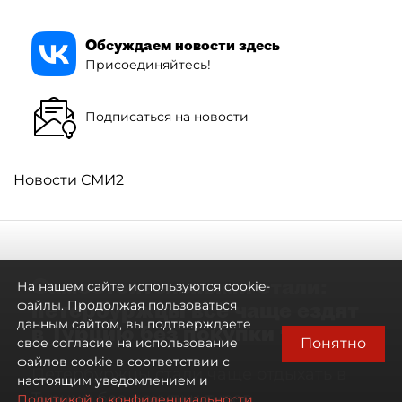
Обсуждаем новости здесь
Присоединяйтесь!
Подписаться на новости
Новости СМИ2
Самостоятельными стали:
На нашем сайте используются cookie-
петербуржцы всё чаще ездят
файлы. Продолжая пользоваться
данным сайтом, вы подтверждаете
в Турцию без покупки туров
Понятно
свое согласие на использование
файлов cookie в соответствии с
Петербуржцы стали чаще отдыхать в
настоящим уведомлением и
Турции без покупки туров
Политикой о конфиденциальности.