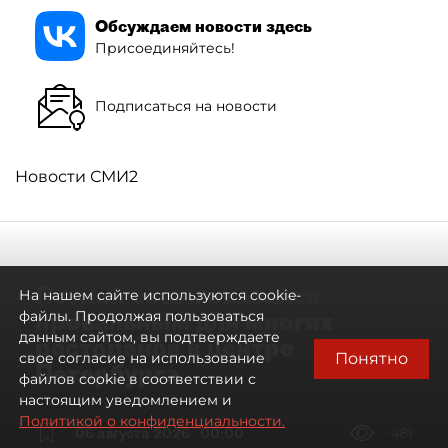
Обсуждаем новости здесь
Присоединяйтесь!
Подписаться на новости
Новости СМИ2
Летний сезон оказался
На нашем сайте используются cookie-
провальным для многих
файлы. Продолжая пользоваться
данным сайтом, вы подтверждаете
ресторанов в центре
Понятно
свое согласие на использование
Петербурга
файлов cookie в соответствии с
настоящим уведомлением и
Политикой о конфиденциальности.
06 августа 2026
00:00
481