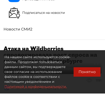
Подписаться на новости
Новости СМИ2
Атака на Wildberries
спровоцировала рост спроса на
На нашем сайте используются cookie-
мини–склады в Петербурге
файлы. Продолжая пользоваться
данным сайтом, вы подтверждаете
Автор фото:
Stokkete / Shutterstock / FOTODOM
Понятно
свое согласие на использование
файлов cookie в соответствии с
10 августа 2026
00:03
1191
настоящим уведомлением и
Политикой о конфиденциальности.
Читайте нас в мессенджере Max
Евгения Иванова
Все материалы автора