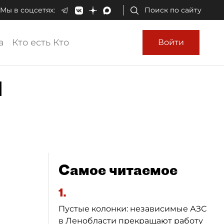
Мы в соцсетях:
Поиск по сайту
а
Кто есть Кто
Войти
и
Самое читаемое
1.
Пустые колонки: независимые АЗС
в Ленобласти прекращают работу