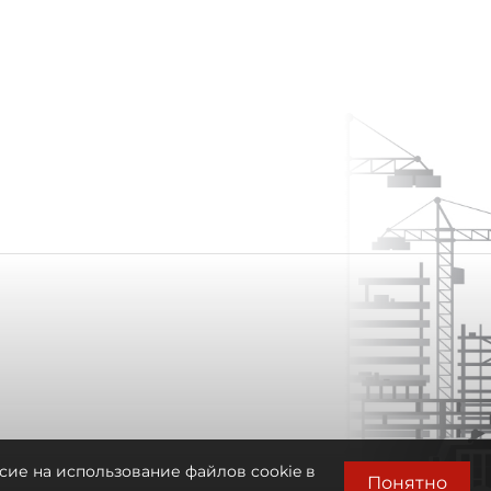
сие на использование файлов cookie в
Понятно