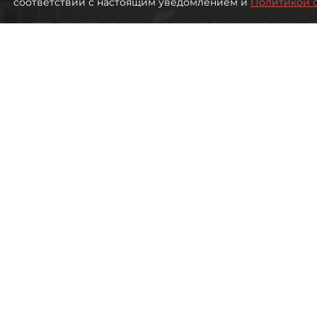
соответствии с настоящим уведомлением и
Политикой 
петербуржцы
ездят в Турц
покупки туро
Петербуржцы стали чаще отдыхать в
1338
просмотров
00:05
Дарья Дмитриева
08 августа 2026
Все материалы автора