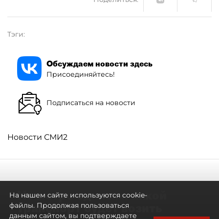
Тэги:
Обсуждаем новости здесь
Присоединяйтесь!
Подписаться на новости
Новости СМИ2
Не метро единым: какой
На нашем сайте используются cookie-
транспорт будет возить
файлы. Продолжая пользоваться
данным сайтом, вы подтверждаете