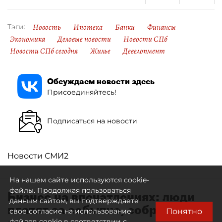
Новость
Ипотека
Банки
Финансы
Тэги:
Экономика
Деловые новости
Новости СПб
Новости СПб сегодня
Жилье
Девелопмент
Обсуждаем новости здесь
Присоединяйтесь!
Подписаться на новости
Новости СМИ2
На нашем сайте используются cookie-
файлы. Продолжая пользоваться
Бизнес на впечатлениях: люди
данным сайтом, вы подтверждаете
платят за событие, собранное
Понятно
свое согласие на использование
файлов cookie в соответствии с