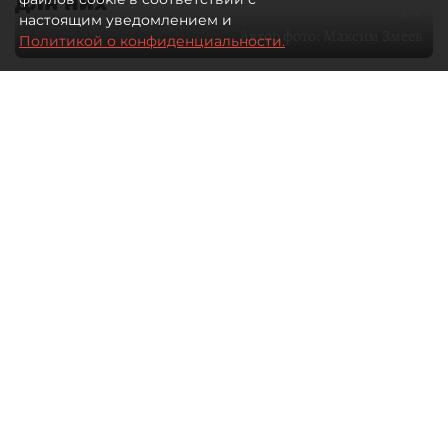
для них
настоящим уведомлением и
Автор фото:
Максим Змеев
Политикой о конфиденциальности.
04 августа 2026
15:51
4263
Читайте нас в мессенджере Max
dp.ru
Все материалы автора
Летний календарь событий
обогатился во многих регионах.
Сегмент сегодня привлекателен как
для культурных институтов, так и для
бизнеса из "непрофильных" сфер.
Каким должен быть современный
фестиваль, чтобы оставаться
востребованным в условиях высокой
конкуренции, а также почему зритель