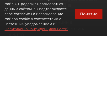
бензин исчез с АЗС в
файлы. Продолжая пользоваться
данным сайтом, вы подтверждаете
Петербурге
Понятно
свое согласие на использование
файлов cookie в соответствии с
Автозаправочные станции в
настоящим уведомлением и
Петербурге остались без бензина
Политикой о конфиденциальности.
АИ-100
07 августа 2026
00:01
1027
Читайте нас в мессенджере Max
Антон Хлыщенко
Все материалы автора
Автор фото:
Сергей Ермохин / "ДП"
Топливный кризис в Петербурге и
Ленинградской области постепенно