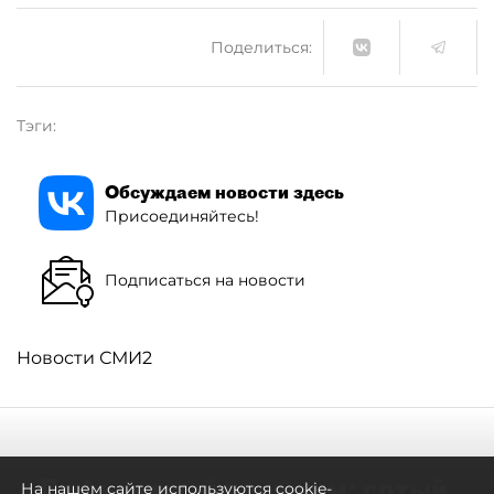
Поделиться:
Тэги:
Обсуждаем новости здесь
Присоединяйтесь!
Подписаться на новости
Новости СМИ2
Дефицитный премиум: сотый
На нашем сайте используются cookie-