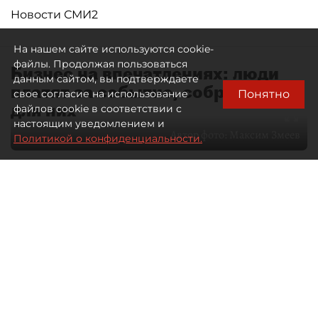
Новости СМИ2
На нашем сайте используются cookie-
файлы. Продолжая пользоваться
Бизнес на впечатлениях: люди
данным сайтом, вы подтверждаете
платят за событие, собранное
Понятно
свое согласие на использование
для них
файлов cookie в соответствии с
настоящим уведомлением и
Автор фото:
Максим Змеев
Политикой о конфиденциальности.
04 августа 2026
15:51
932
Читайте нас в мессенджере Max
dp.ru
Все материалы автора
Летний календарь событий
обогатился во многих регионах.
Сегмент сегодня привлекателен как