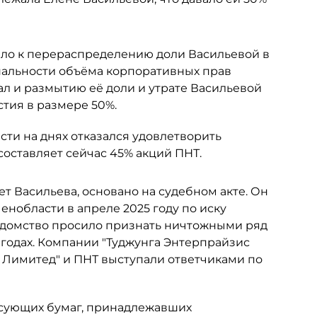
ело к перераспределению доли Васильевой в
альности объёма корпоративных прав
ал и размытию её доли и утрате Васильевой
тия в размере 50%.
ти на днях отказался удовлетворить
составляет сейчас 45% акций ПНТ.
ет Васильева, основано на судебном акте. Он
нобласти в апреле 2025 году по иску
едомство просило признать ничтожными ряд
 годах. Компании "Туджунга Энтерпрайзис
с Лимитед" и ПНТ выступали ответчиками по
сующих бумаг, принадлежавших