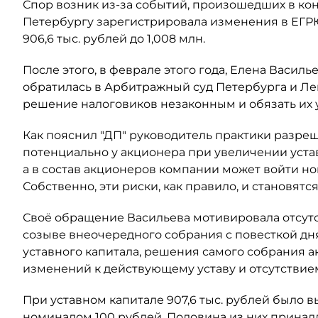
Спор возник из-за событий, произошедших в кон
Петербургу зарегистрировала изменения в ЕГР
906,6 тыс. рублей до 1,008 млн.
После этого, в феврале этого года, Елена Васил
обратилась в Арбитражный суд Петербурга и Ле
решение налоговиков незаконным и обязать их
Как пояснил "ДП" руководитель практики разре
потенциально у акционера при увеличении уста
а в состав акционеров компании может войти н
Собственно, эти риски, как правило, и становят
Своё обращение Васильева мотивировала отсут
созыве внеочередного собрания с повесткой дн
уставного капитала, решения самого собрания а
изменений к действующему уставу и отсутствием
При уставном капитале 907,6 тыс. рублей было
номиналом 100 рублей. Половина из них принадл