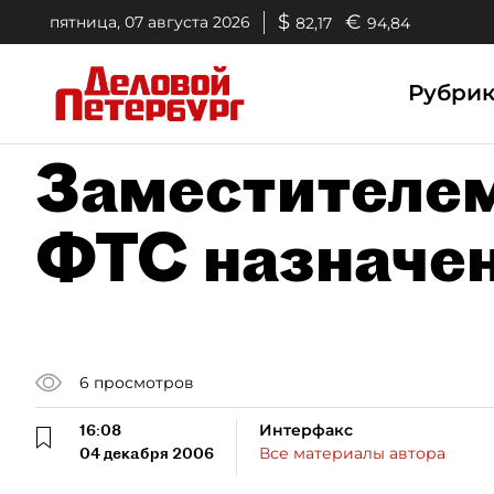
$
€
пятница, 07 августа 2026
82,17
94,84
Рубри
Заместителем
ФТС назначе
6
просмотров
16:08
Интерфакс
04 декабря 2006
Все материалы автора