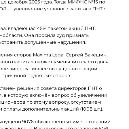
це декабря 2025 года. Тогда МИФНС №15 по
ЮЛ — увеличение уставного капитала ПНТ с
ьева, владеющая 45% пакетом акций ПНТ,
нобласти. Она просила суд признать
 устранить допущенные нарушения.
шения споров Maxima Legal Сергей Бакешин,
вного капитала может уменьшиться его доля,
овое лицо, купившее выпущенные акции.
ся причиной подобных споров.
ствием решения совета директоров ПНТ о
я, в которую включён вопрос об увеличении
кционеров по этому вопросу, отсутствием
 оплаты дополнительных акций (1008 шт.).
 выпущено 9076 обыкновенных именных акций
ежала Елене Васильевой, что давало ей 50%