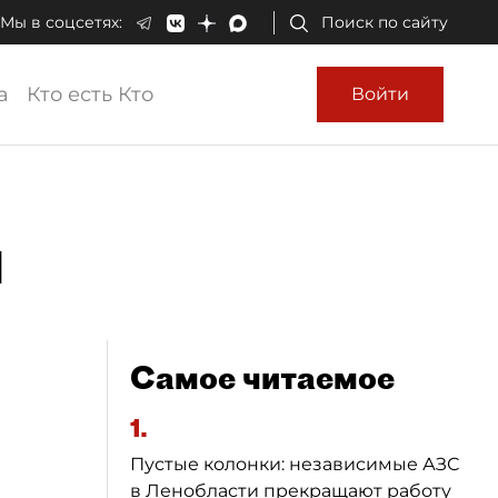
Мы в соцсетях:
Поиск по сайту
а
Кто есть Кто
Войти
н
Самое читаемое
1.
Пустые колонки: независимые АЗС
в Ленобласти прекращают работу