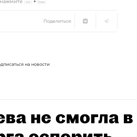
и нажмите
+
Поделиться:
дписаться на новости
ва не смогла в
рга оспорить