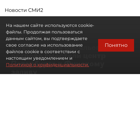
Новости СМИ2
На нашем сайте используются cookie-
файлы. Продолжая пользоваться
данным сайтом, вы подтверждаете
Понятно
свое согласие на использование
Новостройки Васильевского
файлов cookie в соответствии с
острова сместили центр
настоящим уведомлением и
Петербурга к Финскому
Политикой о конфиденциальности.
заливу
07 августа 2026
01:04
126
Читайте нас в мессенджере Max
Артемий Анин
Все материалы автора