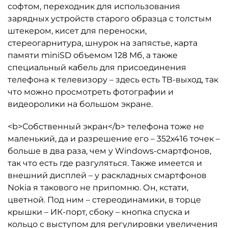
софтом, переходник для использования
зарядных устройств старого образца с толстым
штекером, кисет для переноски,
стереогарнитура, шнурок на запястье, карта
памяти miniSD объемом 128 Мб, а также
специальный кабель для присоединения
телефона к телевизору – здесь есть ТВ-выход, так
что можно просмотреть фотографии и
видеоролики на большом экране.
<b>Собственный экран</b> телефона тоже не
маленький, да и разрешение его – 352х416 точек –
больше в два раза, чем у Windows-смартфонов,
так что есть где разгуляться. Также имеется и
внешний дисплей – у раскладных смартфонов
Nokia я такового не припомню. Он, кстати,
цветной. Под ним – стереодинамики, в торце
крышки – ИК-порт, сбоку – кнопка спуска и
кольцо с выступом для регулировки увеличения