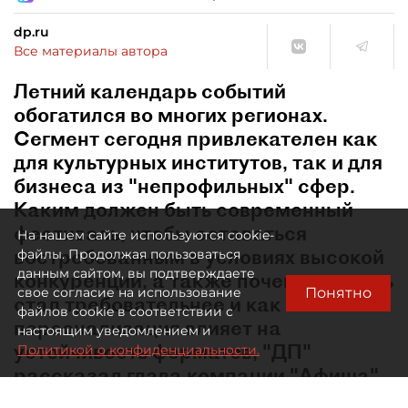
dp.ru
Все материалы автора
Летний календарь событий
обогатился во многих регионах.
Сегмент сегодня привлекателен как
для культурных институтов, так и для
бизнеса из "непрофильных" сфер.
Каким должен быть современный
фестиваль, чтобы оставаться
На нашем сайте используются cookie-
востребованным в условиях высокой
файлы. Продолжая пользоваться
данным сайтом, вы подтверждаете
конкуренции, а также почему зритель
Понятно
свое согласие на использование
стал требовательнее и как
файлов cookie в соответствии с
персонализация влияет на
настоящим уведомлением и
устойчивость форматов, "ДП"
Политикой о конфиденциальности.
рассказал глава компании "Афиша"
Евгений Сидоров.