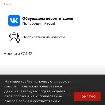
Тэги:
Обсуждаем новости здесь
Присоединяйтесь!
Подписаться на новости
Новости СМИ2
Не метро единым: какой
На нашем сайте используются cookie-
транспорт будет возить
файлы. Продолжая пользоваться
данным сайтом, вы подтверждаете
жителей новых районов
Понятно
свое согласие на использование
Петербурга
файлов cookie в соответствии с