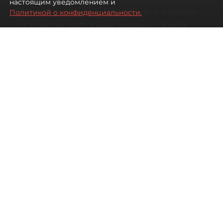
настоящим уведомлением и
Развитие метро в Петербурге отстало
Политикой о конфиденциальности.
от темпов застройки окраин города
07 августа 2026
00:44
2175
Читайте нас в мессенджере Max
Дарья Кильцова
Все материалы автора
Автор фото:
KIRILL SFOTOZ/Shutterstock/FOTODOM
На какой транспорт уповать жителям
новых быстрорастущих районов
Петербурга.
Несмотря на то что с метростроением в городе