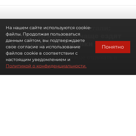
Самостоятельными стали:
На нашем сайте используются cookie-
петербуржцы всё чаще ездят
файлы. Продолжая пользоваться
данным сайтом, вы подтверждаете
в Турцию без покупки туров
Понятно
свое согласие на использование
файлов cookie в соответствии с
Петербуржцы стали чаще отдыхать в
настоящим уведомлением и
Турции без покупки туров
Политикой о конфиденциальности.
08 августа 2026
00:05
2195
Читайте нас в мессенджере Max
Дарья Дмитриева
Все материалы автора
Автор фото:
Михаил Тихонов / "ДП"