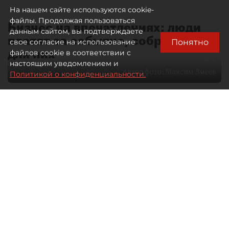
На нашем сайте используются cookie-
файлы. Продолжая пользоваться
Бизнес на впечатлениях: люди
данным сайтом, вы подтверждаете
платят за событие, собранное
Понятно
свое согласие на использование
для них
файлов cookie в соответствии с
настоящим уведомлением и
Автор фото:
Максим Змеев
Политикой о конфиденциальности.
04 августа 2026
15:51
2508
Читайте нас в мессенджере Max
dp.ru
Все материалы автора
Летний календарь событий
обогатился во многих регионах.
Сегмент сегодня привлекателен как
для культурных институтов, так и для
бизнеса из "непрофильных" сфер.