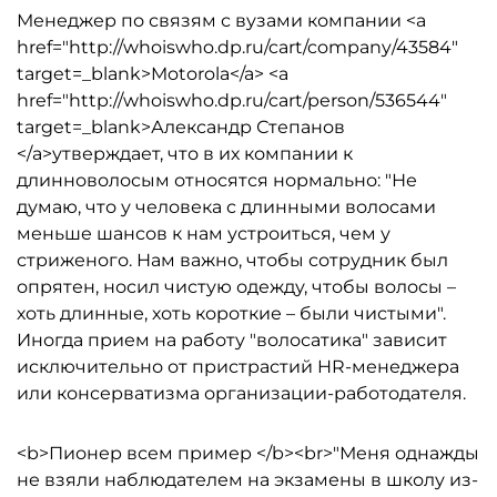
Менеджер по связям с вузами компании <a
href="http://whoiswho.dp.ru/cart/company/43584"
target=_blank>Motorola</a> <a
href="http://whoiswho.dp.ru/cart/person/536544"
target=_blank>Александр Степанов
</a>утверждает, что в их компании к
длинноволосым относятся нормально: "Не
думаю, что у человека с длинными волосами
меньше шансов к нам устроиться, чем у
стриженого. Нам важно, чтобы сотрудник был
опрятен, носил чистую одежду, чтобы волосы –
хоть длинные, хоть короткие – были чистыми".
Иногда прием на работу "волосатика" зависит
исключительно от пристрастий HR-менеджера
или консерватизма организации-работодателя.
<b>Пионер всем пример </b><br>"Меня однажды
не взяли наблюдателем на экзамены в школу из-