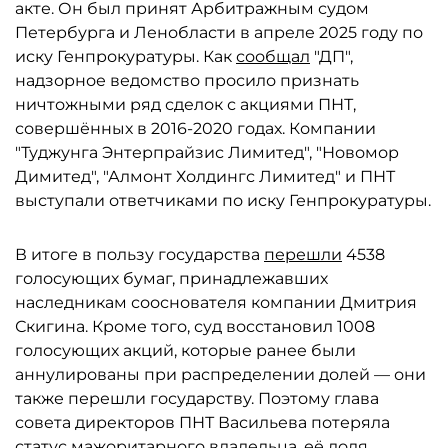
акте. Он был принят Арбитражным судом
Петербурга и Ленобласти в апреле 2025 году по
иску Генпрокуратуры. Как
сообщал
"ДП",
надзорное ведомство просило признать
ничтожными ряд сделок с акциями ПНТ,
совершённых в 2016-2020 годах. Компании
"Туджунга Энтерпрайзис Лимитед", "Новомор
Димитед", "Алмонт Холдингс Лимитед" и ПНТ
выступали ответчиками по иску Генпрокуратуры.
В итоге в пользу государства
перешли
4538
голосующих бумаг, принадлежавших
наследникам сооснователя компании Дмитрия
Скигина. Кроме того, суд восстановил 1008
голосующих акций, которые ранее были
аннулированы при распределении долей — они
также перешли государству. Поэтому глава
совета директоров ПНТ Васильева потеряла
статус мажоритарного владельца, её доля