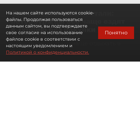
Самостоятельными стали:
На нашем сайте используются cookie-
петербуржцы всё чаще ездят
файлы. Продолжая пользоваться
данным сайтом, вы подтверждаете
в Турцию без покупки туров
Понятно
свое согласие на использование
файлов cookie в соответствии с
Петербуржцы стали чаще отдыхать в
настоящим уведомлением и
Турции без покупки туров
Политикой о конфиденциальности.
08 августа 2026
00:05
1024
Читайте нас в мессенджере Max
Дарья Дмитриева
Все материалы автора
Автор фото:
Михаил Тихонов / "ДП"
Петербуржцы стали чаще
бронировать отдых в Турции