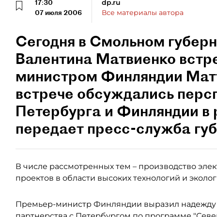
17:30
dp.ru
07 июля 2006
Все материалы автора
Сегодня в Смольном губер
Валентина Матвиенко встре
министром Финляндии Матт
встрече обсуждались перс
Петербурга и Финляндии в 
передает пресс-служба гу
В числе рассмотренных тем – производство эле
проектов в области высоких технологий и эколо
Премьер-министр Финляндии выразил надежду 
партнерства с Петербургом по программе "Север