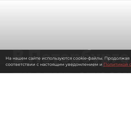
В Петербурге
На нашем сайте используются cookie-файлы. Продолжая 
соответствии с настоящим уведомлением и
Политикой 
против строи
переулка за
вокзалом