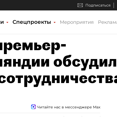
Подписаться
ки
Спецпроекты
Мероприятия
Реклам
премьер-
яндии обсуди
сотрудничеств
Читайте нас в мессенджере Max