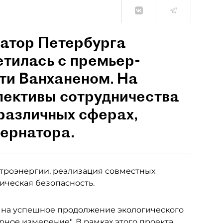
натор Петербурга
тилась с премьер-
и Ванханеном. На
пективы сотрудничества
различных сферах,
бернатора.
ктроэнергии, реализация совместных
гическая безопасность.
на успешное продолжение экологического
ное измерение". В рамках этого проекта