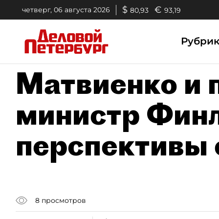
$
€
четверг, 06 августа 2026
80,93
93,19
Рубри
Матвиенко и 
министр Финл
перспективы 
8
просмотров