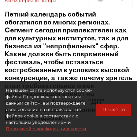
Все материалы автора
Летний календарь событий
обогатился во многих регионах.
Сегмент сегодня привлекателен как
для культурных институтов, так и для
бизнеса из "непрофильных" сфер.
Каким должен быть современный
фестиваль, чтобы оставаться
востребованным в условиях высокой
конкуренции, а также почему зритель
стал требовательнее и как
На нашем сайте используются cookie-
персонализация влияет на
файлы. Продолжая пользоваться
устойчивость форматов, "ДП"
данным сайтом, вы подтверждаете
рассказал глава компании "Афиша"
Понятно
свое согласие на использование
Евгений Сидоров.
файлов cookie в соответствии с
настоящим уведомлением и
Политикой о конфиденциальности.